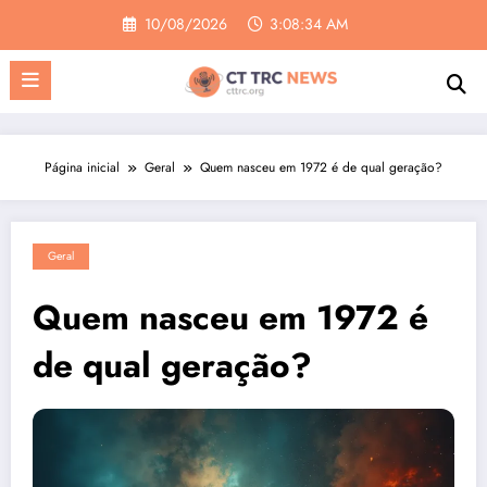
Pular
10/08/2026
3:08:35 AM
para
o
conteúdo
Página inicial
Geral
Quem nasceu em 1972 é de qual geração?
Geral
Quem nasceu em 1972 é
de qual geração?