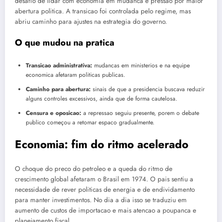
desafio de lidar com economia em mudanca e pressao por maior
abertura politica. A transicao foi controlada pelo regime, mas
abriu caminho para ajustes na estrategia do governo.
O que mudou na pratica
Transicao administrativa:
mudancas em ministerios e na equipe
economica afetaram politicas publicas.
Caminho para abertura:
sinais de que a presidencia buscava reduzir
alguns controles excessivos, ainda que de forma cautelosa.
Censura e oposicao:
a repressao seguiu presente, porem o debate
publico começou a retomar espaco gradualmente.
Economia: fim do ritmo acelerado
O choque do preco do petroleo e a queda do ritmo de
crescimento global afetaram o Brasil em 1974. O pais sentiu a
necessidade de rever politicas de energia e de endividamento
para manter investimentos. No dia a dia isso se traduziu em
aumento de custos de importacao e mais atencao a poupanca e
planejamento fiscal.