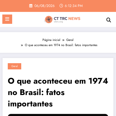
Pular
06/08/2026
6:12:35 PM
para
o
conteúdo
Página inicial
Geral
O que aconteceu em 1974 no Brasil: fatos importantes
Geral
O que aconteceu em 1974
no Brasil: fatos
importantes