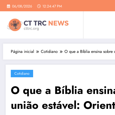
Pular
06/08/2026
12:24:48 PM
para
o
conteúdo
Página inicial
Cotidiano
O que a Bíblia ensina sobre 
Cotidiano
O que a Bíblia ensi
união estável: Orien